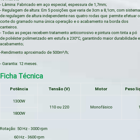
- Lâmina: Fabricado em aço especial, espessura de 1,7mm;
- Regulagem de altura: Em 5 posições que varia de 3cm a 8,1cm, com sistema
de regulagem de altura independente nas quatro rodas que permite efetuar o
corte do gramado numa única operação e o acabamento na borda dos
canteiros.
- Todas as peças recebem tratamento anticorrosivo e pintura com tinta a pó
de poliéster polimerizado em estufa a 230°C, garantindo maior durabilidade e
acabamento;
-Rendimento aproximado de 500m²/h;
- Garantia: 12 meses.
Ficha Técnica
Potência
Tensão (V)
Motor
Peso lí
1300W
110 ou 220
Monofásico
1800W
Rotação: 50 Hz - 3000 rpm
60 Hz - 3600 rpm