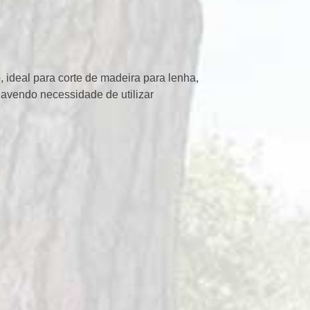
 ideal para corte de madeira para lenha,
havendo necessidade de utilizar