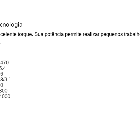
cnologia
elente torque. Sua potência permite realizar pequenos trabalho
.
.470
5.4
.6
.3
/
3.1
.0
800
4000