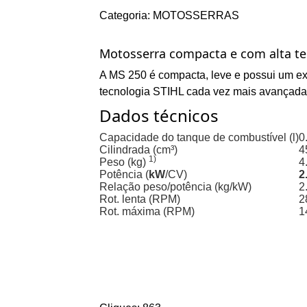
Categoria: MOTOSSERRAS
Motosserra compacta e com alta te
A MS 250 é compacta, leve e possui um exc
tecnologia STIHL cada vez mais avançada
Dados técnicos
Capacidade do tanque de combustível (l)
0
Cilindrada (cm³)
4
1)
Peso (kg)
4
Potência (
kW
/
CV)
2
Relação peso/potência (kg/kW)
2
Rot. lenta (RPM)
2
Rot. máxima (RPM)
1