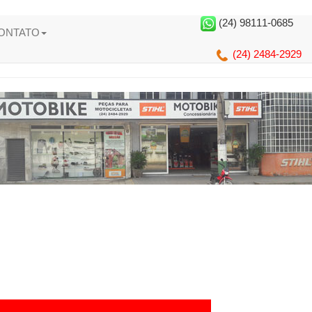
(24) 98111-0685
ONTATO
(24) 2484-2929