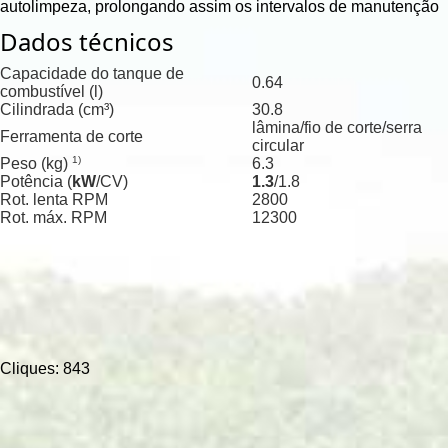
autolimpeza, prolongando assim os intervalos de manutenção
Dados técnicos
Capacidade do tanque de
0.64
combustível (l)
Cilindrada (cm³)
30.8
lâmina/fio de corte/serra
Ferramenta de corte
circular
1)
Peso (kg)
6.3
Potência (
kW
/
CV)
1.3
/
1.8
Rot. lenta RPM
2800
Rot. máx. RPM
12300
Cliques: 843